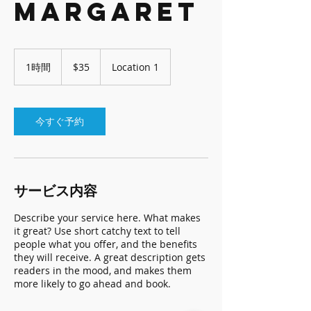
Margaret
35
米
1時間
1
$35
Location 1
ド
時
ル
今すぐ予約
サービス内容
Describe your service here. What makes
it great? Use short catchy text to tell
people what you offer, and the benefits
they will receive. A great description gets
readers in the mood, and makes them
more likely to go ahead and book.